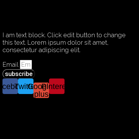
Touch
I am text block. Click edit button to change
this text. Lorem ipsum dolor sit amet,
consectetur adipiscing elit.
Email
subscribe
acebook
Twitter
Google-
Pinterest
plus
Copyright